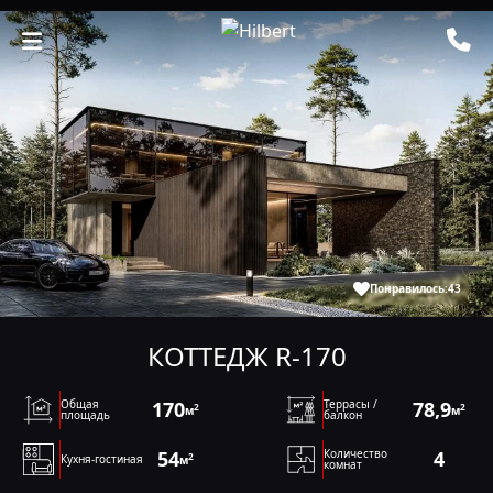
Понравилось:
43
КОТТЕДЖ R-170
Общая
170
Террасы /
78,9
2
2
м
м
площадь
балкон
54
Количество
4
2
Кухня-гостиная
м
комнат