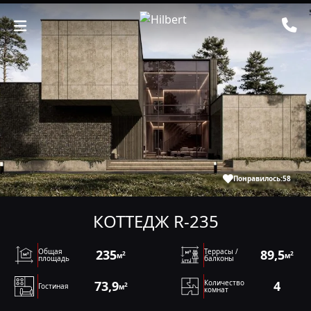
Понравилось:
58
КОТТЕДЖ R-235
Общая
235
Террасы /
89,5
2
2
м
м
площадь
балконы
73,9
Количество
4
2
Гостиная
м
комнат